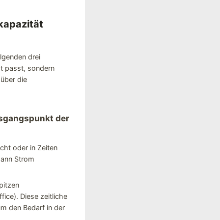
kapazität
lgenden drei
ät passt, sondern
über die
usgangspunkt der
ht oder in Zeiten
 wann Strom
pitzen
ce). Diese zeitliche
um den Bedarf in der