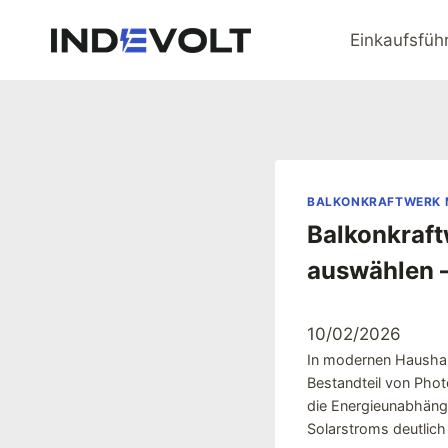
Zum
Inhalt
Einkaufsfüh
springen
BALKONKRAFTWERK M
Balkonkraft
auswählen –
10/02/2026
In modernen Haushal
Bestandteil von Pho
die Energieunabhängi
Solarstroms deutlich