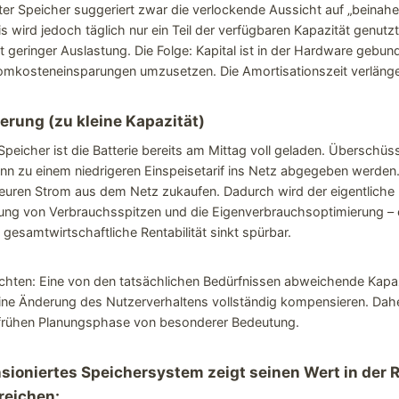
ter Speicher suggeriert zwar die verlockende Aussicht auf „beinahe
xis wird jedoch täglich nur ein Teil der verfügbaren Kapazität genutz
mit geringer Auslastung. Die Folge: Kapital ist in der Hardware gebu
omkosteneinsparungen umzusetzen. Die Amortisationszeit verlänger
erung (zu kleine Kapazität)
 Speicher ist die Batterie bereits am Mittag voll geladen. Überschü
n zu einem niedrigeren Einspeisetarif ins Netz abgegeben werde
euren Strom aus dem Netz zukaufen. Dadurch wird der eigentliche
tung von Verbrauchsspitzen und die Eigenverbrauchsoptimierung – 
gesamtwirtschaftliche Rentabilität sinkt spürbar.
achten: Eine von den tatsächlichen Bedürfnissen abweichende Kapaz
ne Änderung des Nutzerverhaltens vollständig kompensieren. Daher 
 frühen Planungsphase von besonderer Bedeutung.
nsioniertes Speichersystem zeigt seinen Wert in der R
reichen: