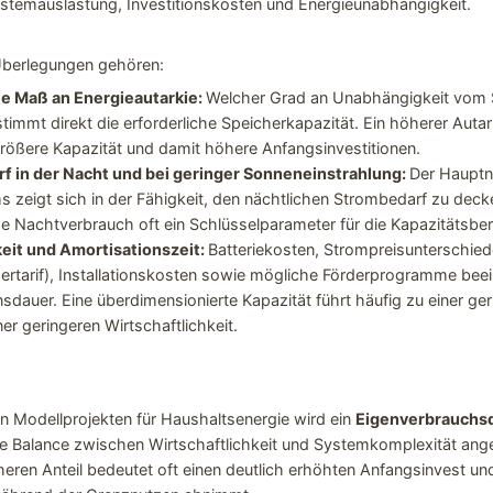
stemauslastung, Investitionskosten und Energieunabhängigkeit.
Überlegungen gehören:
e Maß an Energieautarkie:
Welcher Grad an Unabhängigkeit vom S
timmt direkt die erforderliche Speicherkapazität. Ein höherer Autar
größere Kapazität und damit höhere Anfangsinvestitionen.
f in der Nacht und bei geringer Sonneneinstrahlung:
Der Hauptn
 zeigt sich in der Fähigkeit, den nächtlichen Strombedarf zu decke
he Nachtverbrauch oft ein Schlüsselparameter für die Kapazitätsbe
keit und Amortisationszeit:
Batteriekosten, Strompreisunterschied
ertarif), Installationskosten sowie mögliche Förderprogramme be
nsdauer. Eine überdimensionierte Kapazität führt häufig zu einer ge
er geringeren Wirtschaftlichkeit.
en Modellprojekten für Haushaltsenergie wird ein
Eigenverbrauchs
lle Balance zwischen Wirtschaftlichkeit und Systemkomplexität an
ren Anteil bedeutet oft einen deutlich erhöhten Anfangsinvest u