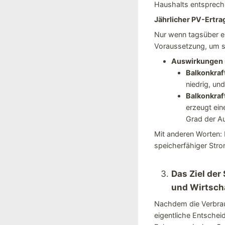
Haushalts entspreche
Jährlicher PV-Ertra
Nur wenn tagsüber ei
Voraussetzung, um se
Auswirkungen 
Balkonkraf
niedrig, un
Balkonkraf
erzeugt ei
Grad der Au
Mit anderen Worten:
speicherfähiger Stro
Das Ziel der
und Wirtscha
Nachdem die Verbrauc
eigentliche Entscheid