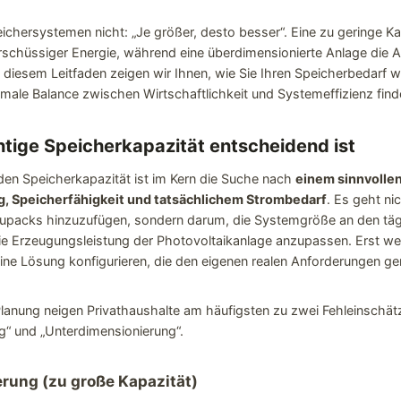
peichersystemen nicht: „Je größer, desto besser“. Eine zu geringe Ka
chüssiger Energie, während eine überdimensionierte Anlage die A
n diesem Leitfaden zeigen wir Ihnen, wie Sie Ihren Speicherbedarf 
timale Balance zwischen Wirtschaftlichkeit und Systemeffizienz find
htige Speicherkapazität entscheidend ist
en Speicherkapazität ist im Kern die Suche nach
einem sinnvolle
, Speicherfähigkeit und tatsächlichem Strombedarf
. Es geht ni
kupacks hinzuzufügen, sondern darum, die Systemgröße an den tägl
ie Erzeugungsleistung der Photovoltaikanlage anzupassen. Erst w
ine Lösung konfigurieren, die den eigenen realen Anforderungen ge
Planung neigen Privathaushalte am häufigsten zu zwei Fehleinschä
g“ und „Unterdimensionierung“.
rung (zu große Kapazität)