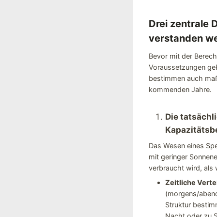
Drei zentrale 
verstanden w
Bevor mit der Berech
Voraussetzungen gekl
bestimmen auch maßg
kommenden Jahre.
Die tatsäch
Kapazitäts
Das Wesen eines Spei
mit geringer Sonnene
verbraucht wird, als w
Zeitliche Vert
(morgens/abends
Struktur bestim
Nacht oder zu S