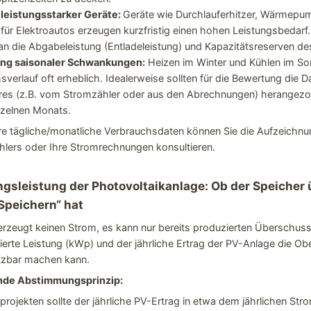
 leistungsstarker Geräte:
Geräte wie Durchlauferhitzer, Wärmepu
für Elektroautos erzeugen kurzfristig einen hohen Leistungsbedarf. 
n die Abgabeleistung (Entladeleistung) und Kapazitätsreserven d
ung saisonaler Schwankungen:
Heizen im Winter und Kühlen im S
verlauf oft erheblich. Idealerweise sollten für die Bewertung die D
res (z.B. vom Stromzähler oder aus den Abrechnungen) herangezo
inzelnen Monats.
re tägliche/monatliche Verbrauchsdaten können Sie die Aufzeichnu
ählers oder Ihre Stromrechnungen konsultieren.
gsleistung der Photovoltaikanlage: Ob der Speicher
Speichern“ hat
rzeugt keinen Strom, es kann nur bereits produzierten Überschuss
lierte Leistung (kWp) und der jährliche Ertrag der PV-Anlage die O
tzbar machen kann.
nde Abstimmungsprinzip:
rojekten sollte der jährliche PV-Ertrag in etwa dem jährlichen St