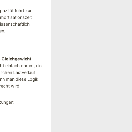
pazität führt zur
mortisationszeit
wissenschaftlich
en.
n Gleichgewicht
cht einfach darum, ein
ichen Lastverlauf
enn man diese Logik
recht wird.
tzungen: