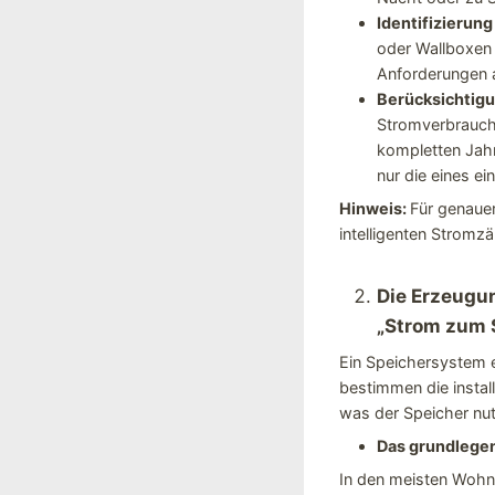
Identifizierung
oder Wallboxen 
Anforderungen a
Berücksichtig
Stromverbrauchs
kompletten Jah
nur die eines e
Hinweis:
Für genaue
intelligenten Stromz
Die Erzeugun
„Strom zum 
Ein Speichersystem e
bestimmen die instal
was der Speicher nu
Das grundlege
In den meisten Wohnp