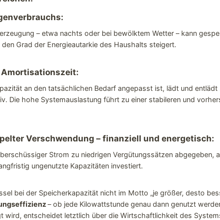
genverbrauchs:
merzeugung – etwa nachts oder bei bewölktem Wetter – kann gespei
den Grad der Energieautarkie des Haushalts steigert.
 Amortisationszeit:
zität an den tatsächlichen Bedarf angepasst ist, lädt und entlädt s
tiv. Die hohe Systemauslastung führt zu einer stabileren und vorhe
elter Verschwendung – finanziell und energetisch:
 überschüssiger Strom zu niedrigen Vergütungssätzen abgegeben, a
angfristig ungenutzte Kapazitäten investiert.
ssel bei der Speicherkapazität nicht im Motto „je größer, desto bes
ungseffizienz
– ob jede Kilowattstunde genau dann genutzt werde
 wird, entscheidet letztlich über die Wirtschaftlichkeit des System