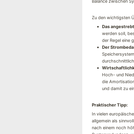
Balance zwischen Sy
Zu den wichtigsten 
Das angestrebt
werden soll, bes
der Regel eine 
Der Strombedar
Speichersystems
durchschnittlic
Wirtschaftlich
Hoch- und Nied
die Amortisatio
und damit zu ein
Praktischer Tipp:
In vielen europäisch
allgemein als sinnvo
nach einem noch höhe