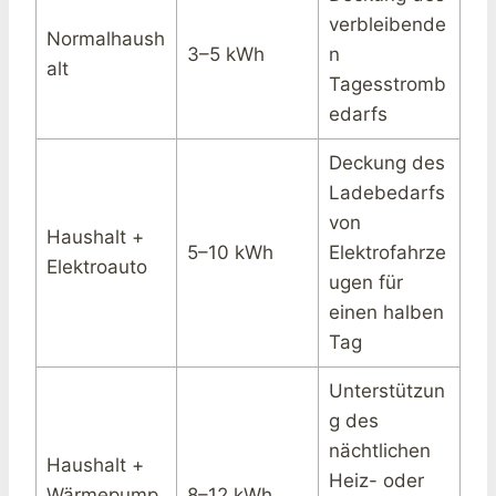
verbleibende
Normalhaush
3–5 kWh
n
alt
Tagesstromb
edarfs
Deckung des
Ladebedarfs
von
Haushalt +
5–10 kWh
Elektrofahrze
Elektroauto
ugen für
einen halben
Tag
Unterstützun
g des
nächtlichen
Haushalt +
Heiz- oder
Wärmepump
8–12 kWh