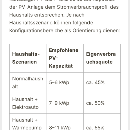
der PV-Anlage dem Stromverbrauchsprofil des
Haushalts entsprechen. Je nach
Haushaltsszenario können folgende
Konfigurationsbereiche als Orientierung dienen:
Empfohlene
Haushalts-
Eigenverbra
PV-
Szenarien
uchsquote
Kapazität
Normalhaush
5–6 kWp
ca. 45%
alt
Haushalt +
7–9 kWp
ca. 50%
Elektroauto
Haushalt +
Wärmepump
8–11 kWp
ca. 55%