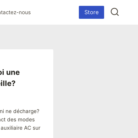
Store
tactez-nous
oi une
ille?
 ni ne décharge?
mpact des modes
auxiliaire AC sur