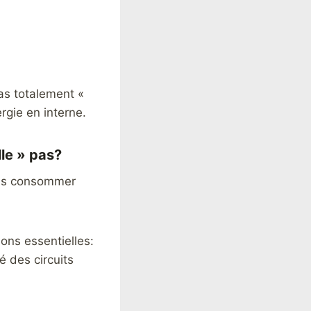
pas totalement «
rgie en interne.
lle » pas?
 pas consommer
ions essentielles:
té des circuits