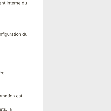
ent interne du
onfiguration du
vée
mmation est
êts, la