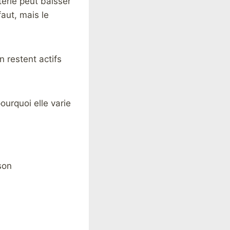
terie peut baisser
aut, mais le
 restent actifs
urquoi elle varie
 son