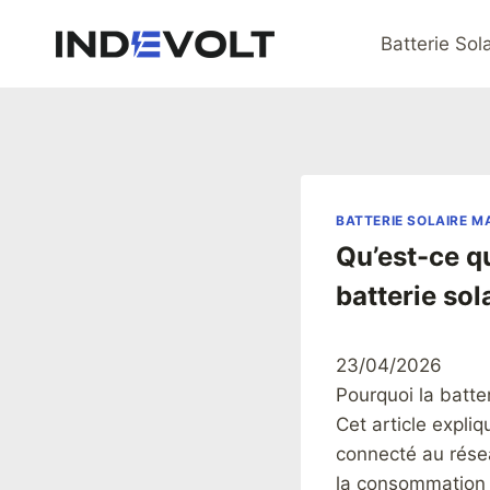
Aller
au
Batterie Sol
contenu
BATTERIE SOLAIRE M
Qu’est-ce q
batterie sol
23/04/2026
Pourquoi la batt
Cet article expli
connecté au résea
la consommation 