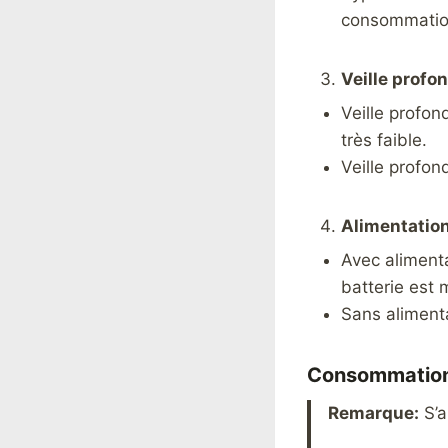
consommatio
Veille profo
Veille profo
très faible.
Veille profon
Alimentation
Avec alimenta
batterie est m
Sans alimenta
Consommations
Remarque:
S’a