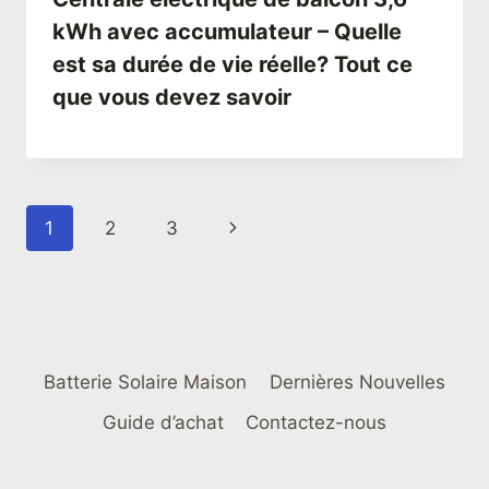
kWh avec accumulateur – Quelle
est sa durée de vie réelle? Tout ce
que vous devez savoir
Navigation
Page
1
2
3
de
suivante
page
Batterie Solaire Maison
Dernières Nouvelles
Guide d’achat
Contactez-nous