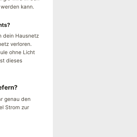
t werden kann.
hts?
in dein Hausnetz
netz verloren.
ule ohne Licht
st dieses
efern?
ar genau den
el Strom zur