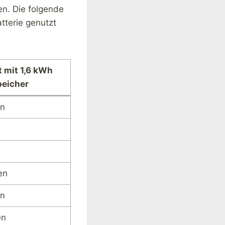
en. Die folgende
atterie genutzt
t mit 1,6 kWh
peicher
en
n
en
en
en