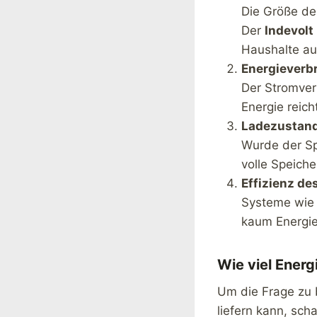
Die Größe de
Der
Indevol
Haushalte au
Energieverb
Der Stromverb
Energie reich
Ladezustand
Wurde der Sp
volle Speiche
Effizienz d
Systeme wie
kaum Energie
Wie viel Ener
Um die Frage zu 
liefern kann, sch