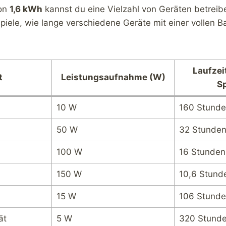
von
1,6 kWh
kannst du eine Vielzahl von Geräten betreib
spiele, wie lange verschiedene Geräte mit einer vollen B
Laufzei
t
Leistungsaufnahme (W)
S
10 W
160 Stund
50 W
32 Stunde
100 W
16 Stunden
150 W
10,6 Stund
15 W
106 Stund
ät
5 W
320 Stund