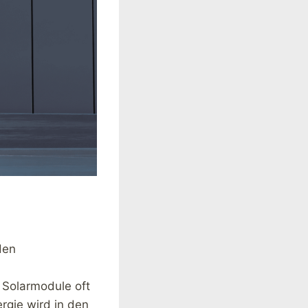
den
 Solarmodule oft
rgie wird in den