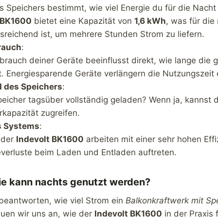
s Speichers bestimmt, wie viel Energie du für die Nacht
t BK1600
bietet eine Kapazität von
1,6 kWh
, was für die
sreichend ist, um mehrere Stunden Strom zu liefern.
rauch
:
rauch deiner Geräte beeinflusst direkt, wie lange die 
t. Energiesparende Geräte verlängern die Nutzungszeit 
 des Speichers
:
eicher tagsüber vollständig geladen? Wenn ja, kannst d
rkapazität zugreifen.
es Systems
:
 der
Indevolt BK1600
arbeiten mit einer sehr hohen Eff
verluste beim Laden und Entladen auftreten.
gie kann nachts genutzt werden?
beantworten, wie viel Strom ein
Balkonkraftwerk mit Sp
auen wir uns an, wie der
Indevolt BK1600
in der Praxis f