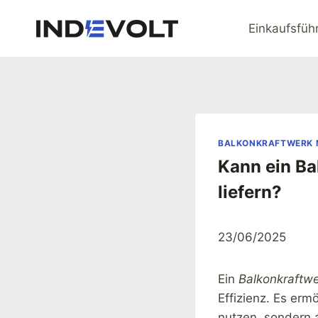
Zum
Inhalt
Einkaufsfüh
springen
BALKONKRAFTWERK M
Kann ein Ba
liefern?
23/06/2025
Ein
Balkonkraftwe
Effizienz. Es erm
nutzen, sondern 